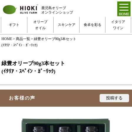
鹿児島オリーブ
オンラインショップ
HOME
トップページ
オリーブ
イタリア
ギフト
スキンケア
食卓を彩る
オイル
ワイン
新規会員登録
HOME
>
商品一覧
> 緑豊オリーブ90g3本セット
(ｲﾀﾘｱ・ｽﾍﾟｲﾝ・ｶﾞｰﾘｯｸ)
ログイン
お得な定期便
緑豊オリーブ90g3本セット
(ｲﾀﾘｱ・ｽﾍﾟｲﾝ・ｶﾞｰﾘｯｸ)
ご利用ガイド
お客様の声
お問い合わせ