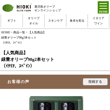
鹿児島オリーブ
オンラインショップ
HOME
トップページ
オリーブ
イタリア
ギフト
スキンケア
食卓を彩る
オイル
ワイン
新規会員登録
HOME
>
商品一覧
> 【人気商品】
緑豊オリーブ90g2本セット
ログイン
（ｲﾀﾘｱ、ｽﾍﾟｲﾝ）
お得な定期便
【人気商品】
緑豊オリーブ90g2本セット
（ｲﾀﾘｱ、ｽﾍﾟｲﾝ）
ご利用ガイド
お客様の声
お問い合わせ