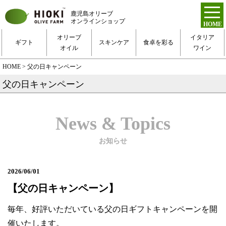
鹿児島オリーブ
オンラインショップ
HOME
トップページ
オリーブ
イタリア
ギフト
スキンケア
食卓を彩る
オイル
ワイン
新規会員登録
HOME
> 父の日キャンペーン
ログイン
父の日キャンペーン
お得な定期便
News & Topics
ご利用ガイド
お知らせ
2026/06/01
お問い合わせ
【父の日キャンペーン】
毎年、好評いただいている父の日ギフトキャンペーンを開
催いたします。